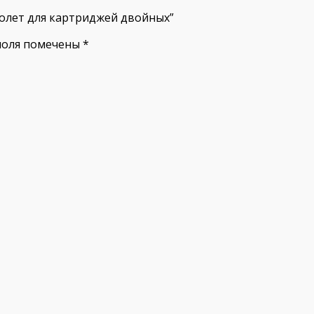
толет для картриджей двойных”
поля помечены
*