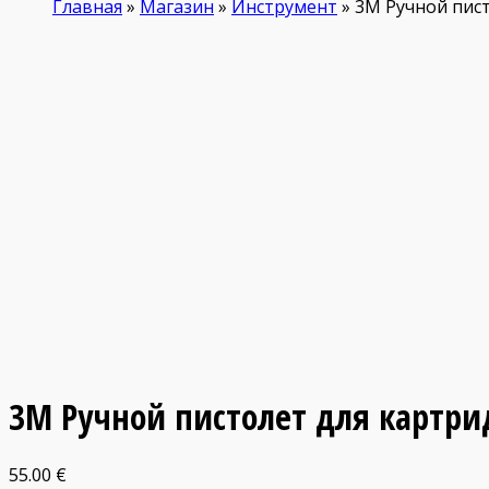
Главная
»
Магазин
»
Инструмент
»
3М Ручной пис
3М Ручной пистолет для картр
55.00
€