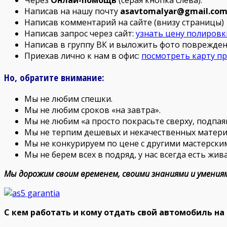
Через
Онлай-помощь
(серая кнопка слева).
Написав на нашу почту
asavtomalyar@gmail.co
Написав комментарий на сайте (внизу страницы)
Написав запрос через сайт:
узнать цену полировк
Написав в группу ВК и выложить фото поврежде
Приехав лично к нам в офис:
посмотреть карту п
Но, обратите внимание:
Мы не любим спешки.
Мы не любим сроков «на завтра».
Мы не любим «а просто покрасьте сверху, подпаяйте
Мы не терпим дешевых и некачественных матери
Мы не конкурируем по цене с другими мастерски
Мы не берем всех в подряд, у нас всегда есть жив
Мы дорожим своим временем, своими знаниями и умениям
С кем работать и кому отдать свой автомобиль на 