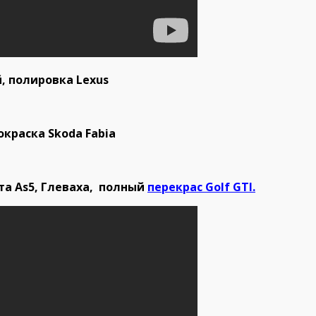
, полировка Lexus
краска Skoda Fabia
та As5, Глеваха, полный
перекрас Golf GTI
.