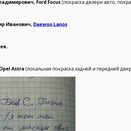
ладимирович, Ford Focus
(покраска двлери авто, покра
ир Иванович,
Daewoo Lanos
ея.
Opel Astra
(локальная покраска задней и передней двер